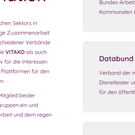
Bundes-Arbeit
Kommunalen IT-
ichen Sektors in
enge Zusammenarbeit
schiedener Verbände
die
VITAKO
als auch
Databund
iv für die Interessen
n Plattformen für den
Verband der mi
n.
Dienstleister 
für den öffent
Mitglied beider
gruppen ein und
arbeit und dem regen