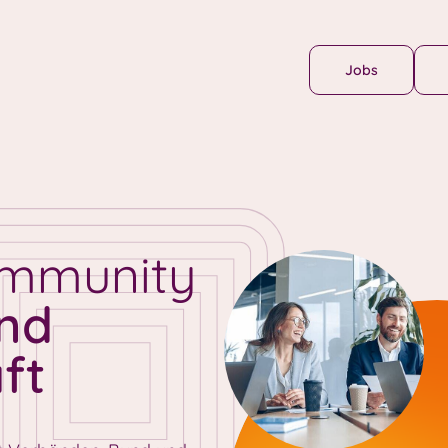
Jobs
ommunity
und
ft