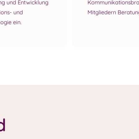
ng und Entwicklung
Kommunikationsbran
ions- und
Mitgliedern Beratun
gie ein.
d