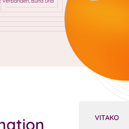
t Verbänden, Bund und
VITAKO
mation